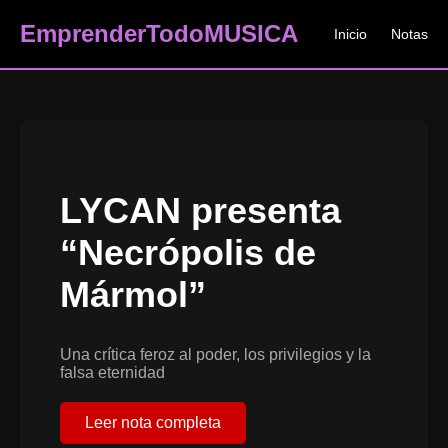
EmprenderTodo
MUSICA
Inicio
Notas
LYCAN presenta
“Necrópolis de
Mármol”
Una crítica feroz al poder, los privilegios y la
falsa eternidad
Leer nota completa