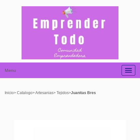
Menu
Men
Inicio
>
Catalogo
>
Artesanias
>
Tejidos
>
Juanitas Bres