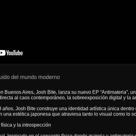
 ruido del mundo moderno
en Buenos Aires, Josh Bite, lanza su nuevo EP “Antimateria”, u
recta al caos contemporáneo, la sobreexposición digital y la a
 años, Josh Bite construye una identidad artística única dentro
 una estética japonesa que atraviesa tanto lo visual como lo s
ísica y la introspección
sual. Inspirado en el concepto físico donde materia y antimateria 