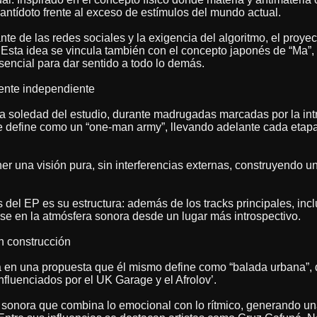
antídoto frente al exceso de estímulos del mundo actual.
nte de las redes sociales y la exigencia del algoritmo, el proy
. Esta idea se vincula también con el concepto japonés de “Ma”, 
encial para dar sentido a todo lo demás.
ente independiente
la soledad del estudio, durante madrugadas marcadas por la int
 se define como un “one-man army”, llevando adelante cada etap
er una visión pura, sin interferencias externas, construyendo u
s del EP es su estructura: además de los tracks principales, inc
rse en la atmósfera sonora desde un lugar más introspectivo.
n construcción
a en una propuesta que él mismo define como “balada urbana”,
nfluenciados por el UK Garage y el Afrolov’.
 sonora que combina lo emocional con lo rítmico, generando un