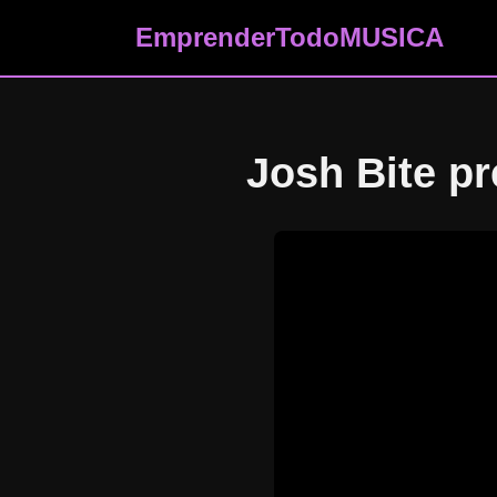
EmprenderTodo
MUSICA
Josh Bite pr