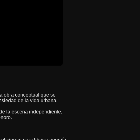
na obra conceptual que se
nsiedad de la vida urbana.
 de la escena independiente,
onoro.
colisionan para liberar energía