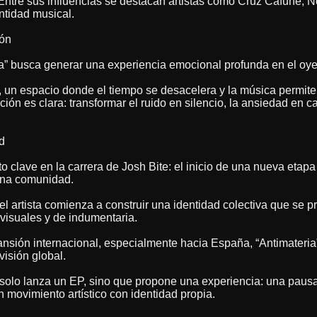
 Entre sus influencias se destacan artistas como Cruz Cafuné, 
ntidad musical.
ión
ia” busca generar una experiencia emocional profunda en el oye
 un espacio donde el tiempo se desacelera y la música permite 
nción es clara: transformar el ruido en silencio, la ansiedad en 
d
 clave en la carrera de Josh Bite: el inicio de una nueva etap
 una comunidad.
el artista comienza a construir una identidad colectiva que se p
visuales y de indumentaria.
nsión internacional, especialmente hacia España, “Antimateria
visión global.
 solo lanza un EP, sino que propone una experiencia: una paus
un movimiento artístico con identidad propia.